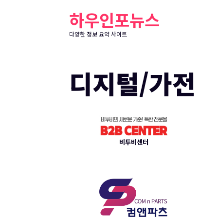
컨
하우인포뉴스
텐
츠
다양한 정보 요약 사이트
로
건
디지털/가전
너
뛰
기
비투비센터