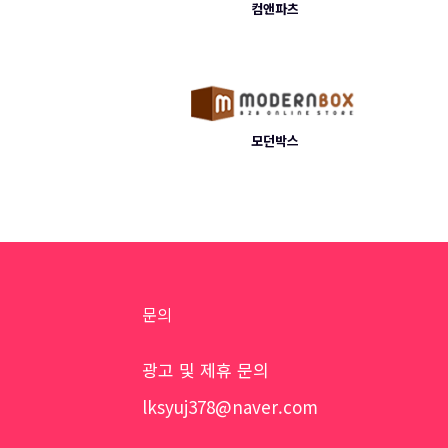
컴앤파츠
모던박스
문의
광고 및 제휴 문의
lksyuj378@naver.com