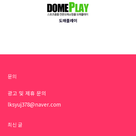
도매플레이
문의
광고 및 제휴 문의
lksyuj378@naver.com
최신 글