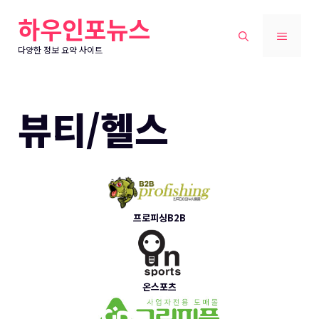
컨
하우인포뉴스
텐
메
츠
다양한 정보 요약 사이트
로
뉴
건
너
뷰티/헬스
뛰
기
프로피싱B2B
온스포츠