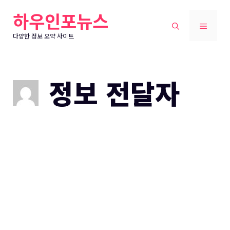
컨
하우인포뉴스
텐
메
츠
다양한 정보 요약 사이트
로
뉴
건
너
정보 전달자
뛰
기