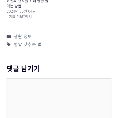
당신의 건강을 위해 술을 줄
이는 방법
2024년 05월 04일
"생활 정보"에서
카
생활 정보
테
태
혈압 낮추는 법
고
그
리
댓글 남기기
댓
글