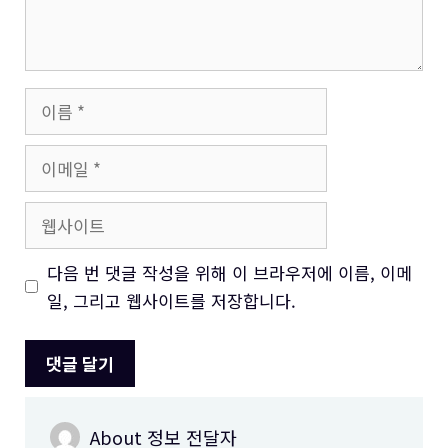
이
름
이
메
일
웹
사
이
다음 번 댓글 작성을 위해 이 브라우저에 이름, 이메
트
일, 그리고 웹사이트를 저장합니다.
About 정보 전달자