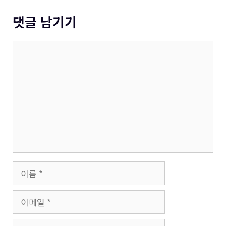
댓글 남기기
댓
글
이
름
이
메
일
웹