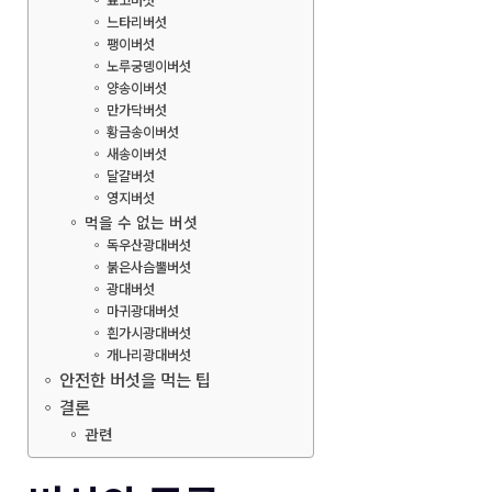
표고버섯
느타리버섯
팽이버섯
노루궁뎅이버섯
양송이버섯
만가닥버섯
황금송이버섯
새송이버섯
달걀버섯
영지버섯
먹을 수 없는 버섯
독우산광대버섯
붉은사슴뿔버섯
광대버섯
마귀광대버섯
흰가시광대버섯
개나리광대버섯
안전한 버섯을 먹는 팁
결론
관련