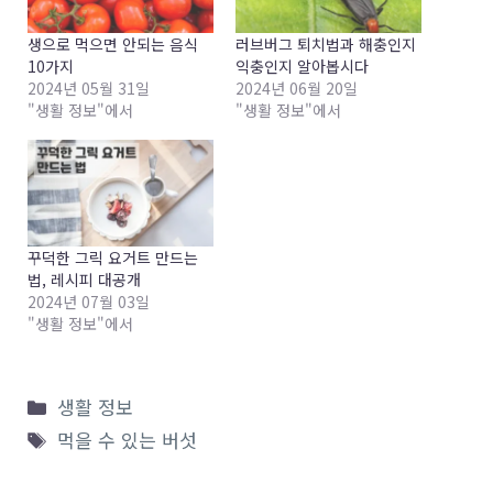
생으로 먹으면 안되는 음식
러브버그 퇴치법과 해충인지
10가지
익충인지 알아봅시다
2024년 05월 31일
2024년 06월 20일
"생활 정보"에서
"생활 정보"에서
꾸덕한 그릭 요거트 만드는
법, 레시피 대공개
2024년 07월 03일
"생활 정보"에서
카
생활 정보
테
태
먹을 수 있는 버섯
고
그
리