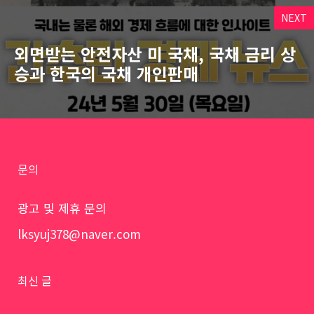
NEXT
외면받는 안전자산 미 국채, 국채 금리 상
승과 한국의 국채 개인판매
문의
광고 및 제휴 문의
lksyuj378@naver.com
최신 글