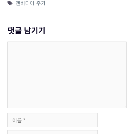
테
태
엔비디아 주가
고
그
리
댓글 남기기
댓
글
이
름
이